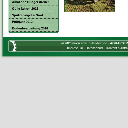
Amazone Düngerstreuer
Gülle fahren 2015
Spritze Vogel & Noot
Frühjahr 2012
Bodenbearbeitung 2016
© 2026 www.straub-felldorf.de · AGRARSERVI
Impressum
·
Datenschutz
·
Kontakt & Anfr