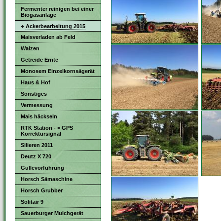
Fermenter reinigen bei einer
Biogasanlage
Ackerbearbeitung 2015
Maisverladen ab Feld
Walzen
Getreide Ernte
Monosem Einzelkornsägerät
Haus & Hof
Sonstiges
Vermessung
Mais häckseln
RTK Station - > GPS
Korrektursignal
Silieren 2011
Deutz X 720
Güllevorführung
Horsch Sämaschine
Horsch Grubber
Solitair 9
Sauerburger Mulchgerät