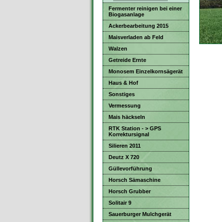
Fermenter reinigen bei einer
Biogasanlage
Ackerbearbeitung 2015
Maisverladen ab Feld
Walzen
Getreide Ernte
Monosem Einzelkornsägerät
Haus & Hof
Sonstiges
Vermessung
Mais häckseln
RTK Station - > GPS
Korrektursignal
Silieren 2011
Deutz X 720
Güllevorführung
Horsch Sämaschine
Horsch Grubber
Solitair 9
Sauerburger Mulchgerät