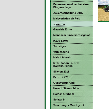
Fermenter reinigen bei einer
Biogasanlage
Ackerbearbeitung 2015
Maisverladen ab Feld
Walzen
Getreide Ernte
Monosem Einzelkornsägerät
Haus & Hof
Sonstiges
Vermessung
Mais häckseln
RTK Station - > GPS
Korrektursignal
Silieren 2011
Deutz X 720
Güllevorführung
Horsch Sämaschine
Horsch Grubber
Solitair 9
Sauerburger Mulchgerät