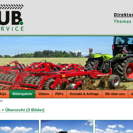
AQs
Bildergalerie
Videos
PDFs
Kontakt & Anfrage
Wir über uns
en
 » Übersicht (3 Bilder)