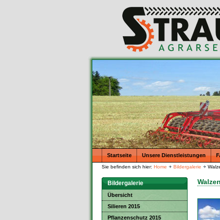
Startseite
Unsere Dienstleistungen
F
Sie befinden sich hier:
Home
Bildergalerie
Walz
Walzen
Bildergalerie
Übersicht
Silieren 2015
Pflanzenschutz 2015