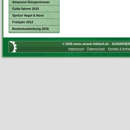
Amazone Düngerstreuer
Gülle fahren 2015
Spritze Vogel & Noot
Frühjahr 2012
Bodenbearbeitung 2016
© 2026 www.straub-felldorf.de · AGRARSERVI
Impressum
·
Datenschutz
·
Kontakt & Anfr