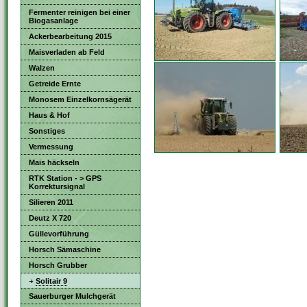
Fermenter reinigen bei einer
Biogasanlage
Ackerbearbeitung 2015
Maisverladen ab Feld
Walzen
Getreide Ernte
Monosem Einzelkornsägerät
Haus & Hof
Sonstiges
Vermessung
Mais häckseln
RTK Station - > GPS
Korrektursignal
Silieren 2011
Deutz X 720
Güllevorführung
Horsch Sämaschine
Horsch Grubber
Solitair 9
Sauerburger Mulchgerät